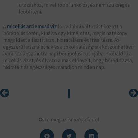
utazáshoz, mivel többfunkciós, és nem szükséges
leöblíteni.
A
micellás arclemosó víz
forradalmi változást hozott a
bőrápolás terén, kínálva egy kíméletes, mégis hatékony
megoldást a tisztításra, hidratálásra és frissítésre. Az
egyszerű használatnak és a sokoldalúságnak köszönhetően
bárki beillesztheti a napi bőrápolási rutinjába. Próbáld ki a
micellás vizet, és élvezd annak előnyeit, hogy bőröd tiszta,
hidratált és egészséges maradjon minden nap.
Előző
Kö
Oszd meg az ismerőseiddel