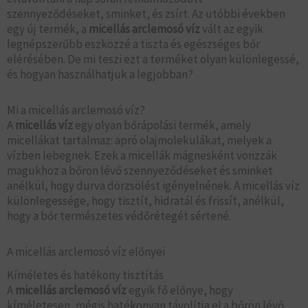
szennyeződéseket, sminket, és zsírt. Az utóbbi években
egy új termék, a
micellás arclemosó víz
vált az egyik
legnépszerűbb eszközzé a tiszta és egészséges bőr
elérésében. De mi teszi ezt a terméket olyan különlegessé,
és hogyan használhatjuk a legjobban?
Mi a micellás arclemosó víz?
A
micellás víz
egy olyan bőrápolási termék, amely
micellákat tartalmaz: apró olajmolekulákat, melyek a
vízben lebegnek. Ezek a micellák mágnesként vonzzák
magukhoz a bőrön lévő szennyeződéseket és sminket
anélkül, hogy durva dörzsölést igényelnének. A micellás víz
különlegessége, hogy tisztít, hidratál és frissít, anélkül,
hogy a bőr természetes védőrétegét sértené.
A micellás arclemosó víz előnyei
Kíméletes és hatékony tisztítás
A
micellás arclemosó víz
egyik fő előnye, hogy
kíméletesen, mégis hatékonyan távolítja el a bőrön lévő