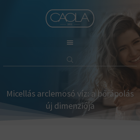
Skip
to
content
Micellás arclemosó víz: a bőrápolás
új dimenziója