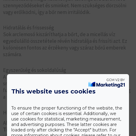
szennyeződéseket és sminket. Nem szükséges dörzsölni
vagy erőlködni, így a bőr nem irritálódik.
Hidratálás és frissesség
Sok arclemosó kiszáríthatja a bőrt, de a micellás víz
egyedülálló összetétele révén hidratálja és frissíti azt. Ez
különösen fontos az érzékeny vagy száraz bőrű emberek
számára.
Egyszerűség és sokoldalúság
A micellás víz sokoldalúsága lehetővé teszi, hogy
sminkeltávolítóként, arclemosóként és tonikként is
funkcionáljon. Ez az egyszerűség időt és pénzt takarít meg
This website uses cookies
a napi bőrápolási rutin során.
To ensure the proper functioning of the website, the
Hogyan használd a micellás arclemosó vizet?
use of certain cookies is essential. Additionally, we
use cookies for statistical, marketing measurement,
Alapvető Lépések
and advertising purposes. These latter cookies are
Tisztítás
: Áztassunk meg egy vattakorongot micellás
loaded only after clicking the "Accept" button. For
more information about cookies, please refer to our