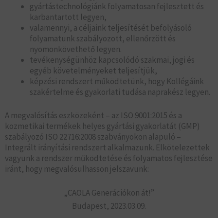
gyártástechnológiánk folyamatosan fejlesztett és
karbantartott legyen,
valamennyi, a céljaink teljesítését befolyásoló
folyamatunk szabályozott, ellenőrzött és
nyomonkövethető legyen.
tevékenységünhöz kapcsolódó szakmai, jogi és
egyéb követelményeket teljesítjük,
képzési rendszert működtetünk, hogy Kollégáink
szakértelme és gyakorlati tudása naprakész legyen.
A megvalósítás eszközeként – az ISO 9001:2015 és a
kozmetikai termékek helyes gyártási gyakorlatát (GMP)
szabályozó ISO 22716:2008 szabványokon alapuló –
Integrált irányítási rendszert alkalmazunk. Elkötelezettek
vagyunk a rendszer működtetése és folyamatos fejlesztése
iránt, hogy megvalósulhasson jelszavunk:
„CAOLA Generációkon át!”
Budapest, 2023.03.09.