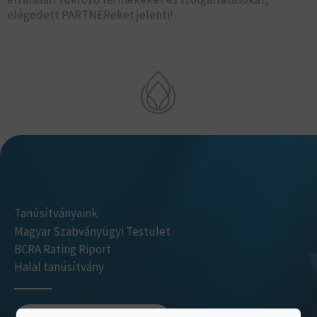
elégedett PARTNEReket jelenti!
Tanúsítványaink
Magyar Szabványügyi Testület
BCRA Rating Riport
Halal tanúsítvány