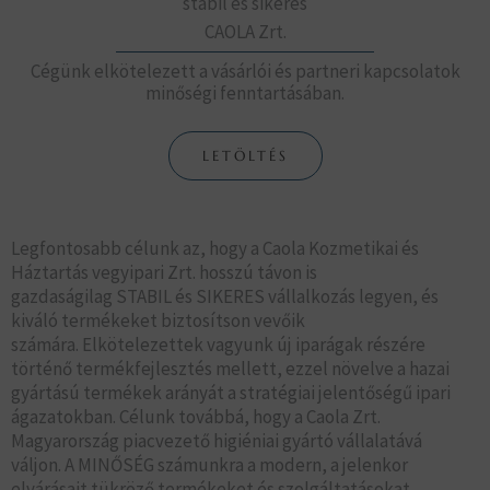
stabil és sikeres
CAOLA Zrt.
Cégünk elkötelezett a vásárlói és partneri kapcsolatok
minőségi fenntartásában.
LETÖLTÉS
Legfontosabb célunk az, hogy a Caola Kozmetikai és
Háztartás vegyipari Zrt. hosszú távon is
gazdaságilag
STABIL és SIKERES vállalkozás legyen, és
kiváló termékeket biztosítson vevőik
számára.
Elkötelezettek vagyunk új iparágak részére
történő termékfejlesztés mellett, ezzel növelve a hazai
gyártású termékek arányát a stratégiai jelentőségű ipari
ágazatokban. Célunk továbbá, hogy a Caola Zrt.
Magyarország piacvezető higiéniai gyártó vállalatává
váljon.
A MINŐSÉG számunkra a modern, a jelenkor
elvárásait tükröző termékeket és szolgáltatásokat,