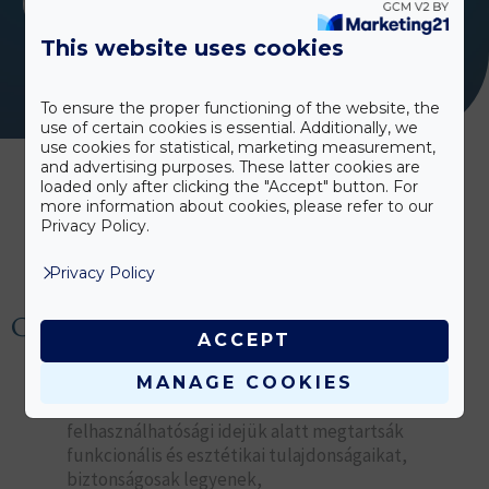
TANÚSÍTVÁNYAINK
This website uses cookies
To ensure the proper functioning of the website, the
use of certain cookies is essential. Additionally, we
use cookies for statistical, marketing measurement,
and advertising purposes. These latter cookies are
loaded only after clicking the "Accept" button. For
more information about cookies, please refer to our
Privacy Policy.
Privacy Policy
Céljaink elérése érdekében:
ACCEPT
kiemelt figyelmet fordítunk a tervezettségre,
MANAGE COOKIES
biztosítjuk, hogy termékeink teljes
felhasználhatósági idejük alatt megtartsák
funkcionális és esztétikai tulajdonságaikat,
biztonságosak legyenek,