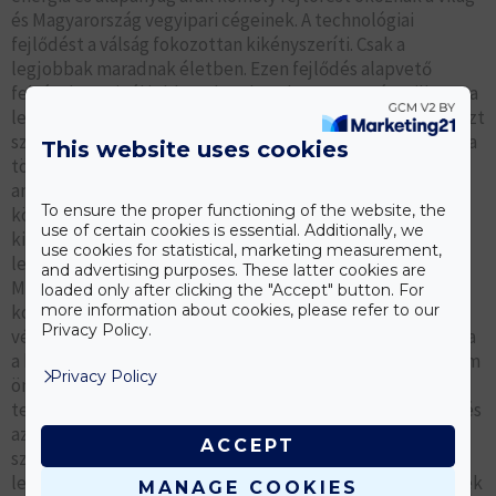
és Magyarország vegyipari cégeinek. A technológiai
fejlődést a válság fokozottan kikényszeríti. Csak a
legjobbak maradnak életben. Ezen fejlődés alapvető
feltétele a minél jobb szakemberek megszerzése, illetve a
legújabb technológiák alkalmazása az iparvállalatoknál. Ezt
szem előtt tartva a Caola együttműködési megállapodásra
This website uses cookies
törekszik a BME Vegyészmérnöki és Biomérnöki karával,
amelynek célja a szakember utánpótlás biztosítása és
To ensure the proper functioning of the website, the
közös műszaki megoldások, új ipari technológiák
use of certain cookies is essential. Additionally, we
kidolgozása. A Caola Zrt, mint Magyarország egyik
use cookies for statistical, marketing measurement,
legnagyobb múltú cége, új modern gyárat épít
and advertising purposes. These latter cookies are
Martonvásáron, mely fejlesztés kapcsolódik azon
loaded only after clicking the "Accept" button. For
more information about cookies, please refer to our
kormányzati célkitűzéshez, hogy egy esetleges
Privacy Policy.
vészhelyzet esetén Magyarország ne legyen kiszolgáltatva
a külföldi tulajdonban álló gazdasági szereplőknek, hanem
Privacy Policy
önellátó lehessen az egészségügyi termékek gyártása
terén. E cél megvalósítása érdekében számítunk Önökre és
az egyetemi tanulmányaik során megszerzett
ACCEPT
szaktudásukra. Végezetül egy útravaló jó tanács: a
legkiválóbbak mindig világos célokért küzdenek, tűzzenek
MANAGE COOKIES