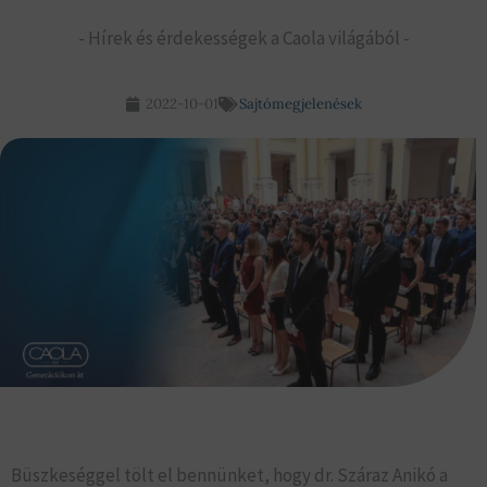
- Hírek és érdekességek a Caola világából -
2022-10-01
Sajtómegjelenések
Büszkeséggel tölt el bennünket, hogy dr. Száraz Anikó a