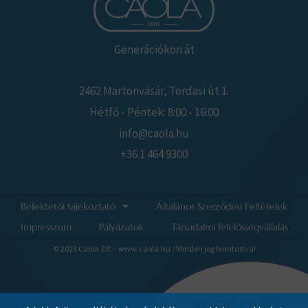
Generációkon át
2462 Martonvásár, Tordasi út 1.
Hétfő - Péntek: 8:00 - 16:00
info@caola.hu
+36 1 464 9300
Befektetői tájékoztató
Általános Szerződési Feltételek
Impresszum
Pályázatok
Társadalmi felelősségvállalás
© 2023 Caola Zrt. - www.caola.hu / Minden jog fenntartva!