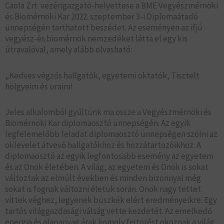
Caola Zrt. vezérigazgató-helyettese a BME Vegyészmérnöki
és Biomérnöki Kar 2022. szeptember 3-i Diplomaátadó
ünnepségén tarthatott beszédet. Az eseményen az ifjú
vegyész-és biomérnök nemzedéket látta el egy kis
útravalóval, amely alább olvasható:
„Kedves végzős hallgatók, egyetemi oktatók, Tisztelt
hölgyeim és uraim!
Jeles alkalomból gyűltünk ma össze a Vegyészmérnöki és
Biomérnöki Kar diplomaosztó ünnepségén. Az egyik
legfelemelőbb feladat diplomaosztó ünnepségen szólni az
oklevelet átvevő hallgatókhoz és hozzátartozóikhoz. A
diplomaosztó az egyik legfontosabb esemény az egyetem
és az Önök életében. A világ, az egyetem és Önök is sokat
változtak az elmúlt években és minden bizonnyal még
sokat is fognak változni életük során. Önök nagy tettet
vittek véghez, legyenek büszkék elért eredményeikre. Egy
tartós világgazdasági válság vette kezdetét. Az emelkedő
energia és alapanyag árak komoly fejtörést okoznak a világ