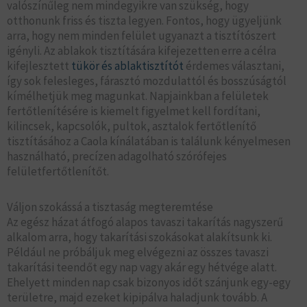
valószínűleg nem mindegyikre van szükség, hogy
otthonunk friss és tiszta legyen. Fontos, hogy ügyeljünk
arra, hogy nem minden felület ugyanazt a tisztítószert
igényli. Az ablakok tisztítására kifejezetten erre a célra
kifejlesztett
tükör és ablaktisztítót
érdemes választani,
így sok felesleges, fárasztó mozdulattól és bosszúságtól
kímélhetjük meg magunkat. Napjainkban a felületek
fertőtlenítésére is kiemelt figyelmet kell fordítani,
kilincsek, kapcsolók, pultok, asztalok fertőtlenítő
tisztításához a Caola kínálatában is találunk kényelmesen
használható, precízen adagolható szórófejes
felületfertőtlenítőt.
Váljon szokássá a tisztaság megteremtése
Az egész házat átfogó alapos tavaszi takarítás nagyszerű
alkalom arra, hogy takarítási szokásokat alakítsunk ki.
Például ne próbáljuk meg elvégezni az összes tavaszi
takarítási teendőt egy nap vagy akár egy hétvége alatt.
Ehelyett minden nap csak bizonyos időt szánjunk egy-egy
területre, majd ezeket kipipálva haladjunk tovább. A