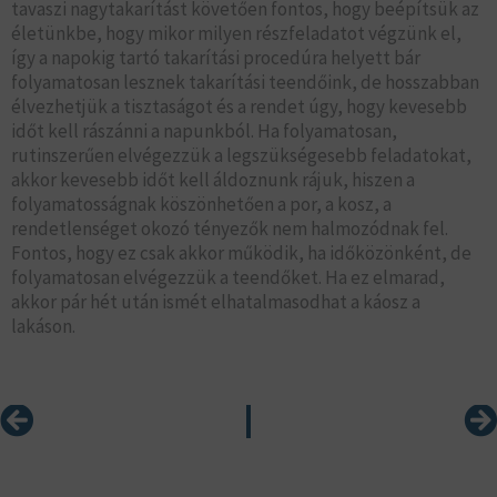
tavaszi nagytakarítást követően fontos, hogy beépítsük az
életünkbe, hogy mikor milyen részfeladatot végzünk el,
így a napokig tartó takarítási procedúra helyett bár
folyamatosan lesznek takarítási teendőink, de hosszabban
élvezhetjük a tisztaságot és a rendet úgy, hogy kevesebb
időt kell rászánni a napunkból. Ha folyamatosan,
rutinszerűen elvégezzük a legszükségesebb feladatokat,
akkor kevesebb időt kell áldoznunk rájuk, hiszen a
folyamatosságnak köszönhetően a por, a kosz, a
rendetlenséget okozó tényezők nem halmozódnak fel.
Fontos, hogy ez csak akkor működik, ha időközönként, de
folyamatosan elvégezzük a teendőket. Ha ez elmarad,
akkor pár hét után ismét elhatalmasodhat a káosz a
lakáson.
Előző
Kö