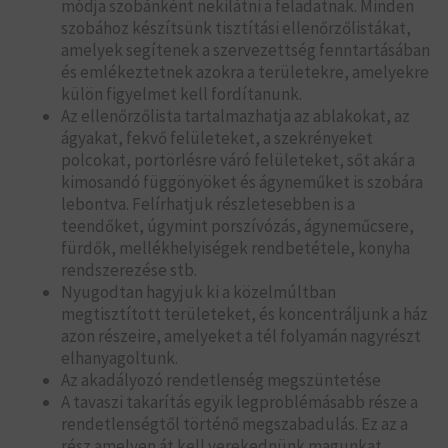
módja szobánként nekilátni a feladatnak. Minden
szobához készítsünk tisztítási ellenőrzőlistákat,
amelyek segítenek a szervezettség fenntartásában
és emlékeztetnek azokra a területekre, amelyekre
külön figyelmet kell fordítanunk.
Az ellenőrzőlista tartalmazhatja az ablakokat, az
ágyakat, fekvő felületeket, a szekrényeket
polcokat, portörlésre váró felületeket, sőt akár a
kimosandó függönyöket és ágyneműket is szobára
lebontva. Felírhatjuk részletesebben is a
teendőket, úgymint porszívózás, ágyneműcsere,
fürdők, mellékhelyiségek rendbetétele, konyha
rendszerezése stb.
Nyugodtan hagyjuk ki a közelmúltban
megtisztított területeket, és koncentráljunk a ház
azon részeire, amelyeket a tél folyamán nagyrészt
elhanyagoltunk.
Az akadályozó rendetlenség megszüntetése
A tavaszi takarítás egyik legproblémásabb része a
rendetlenségtől történő megszabadulás. Ez az a
rész amelyen át kell verekednünk magunkat