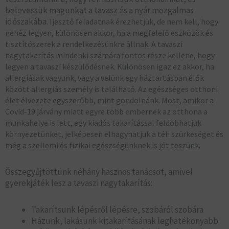
belevessük magunkat a tavasz és a nyár mozgalmas
időszakába.
Ijesztő feladatnak érezhetjük, de nem kell, hogy
nehéz legyen, különösen akkor, ha a megfelelő eszközök és
tisztítószerek a rendelkezésünkre állnak. A tavaszi
nagytakarítás mindenki számára fontos része kellene, hogy
legyen a tavaszi készülődésnek. Különösen igaz ez akkor, ha
allergiásak vagyunk, vagy a velünk egy háztartásban élők
között allergiás személy is található. Az egészséges otthoni
élet élvezete egyszerűbb, mint gondolnánk. Most, amikor a
Covid-19 járvány miatt egyre több embernek az otthona a
munkahelye is lett, egy kiadós takarítással feldobhatjuk
környezetünket, jelképesen elhagyhatjuk a téli szürkeséget és
még a szellemi és fizikai egészségünknek is jót teszünk.
Összegyűjtöttünk néhány hasznos tanácsot, amivel
gyerekjáték lesz a tavaszi nagytakarítás:
Takarítsunk lépésről lépésre, szobáról szobára
Házunk, lakásunk kitakarításának leghatékonyabb