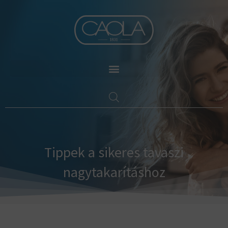
Skip
to
content
Tippek a sikeres tavaszi
nagytakarításhoz