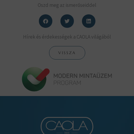
Oszd meg az ismerőseiddel
Hírek és érdekességek a CAOLA világából
VISSZA