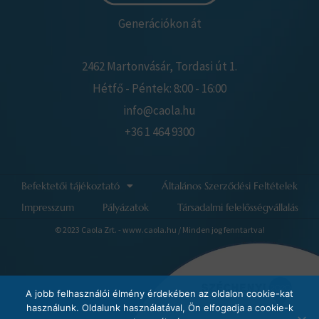
Generációkon át
2462 Martonvásár, Tordasi út 1.
Hétfő - Péntek: 8:00 - 16:00
info@caola.hu
+36 1 464 9300
Befektetői tájékoztató
Általános Szerződési Feltételek
Impresszum
Pályázatok
Társadalmi felelősségvállalás
© 2023 Caola Zrt. - www.caola.hu / Minden jog fenntartva!
A jobb felhasználói élmény érdekében az oldalon cookie-kat
használunk. Oldalunk használatával, Ön elfogadja a cookie-k