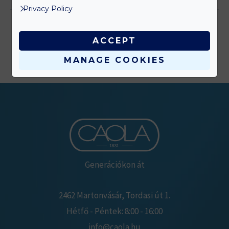
Privacy Policy
ACCEPT
MANAGE COOKIES
Generációkon át
2462 Martonvásár, Tordasi út 1.
Hétfő - Péntek: 8:00 - 16:00
info@caola.hu