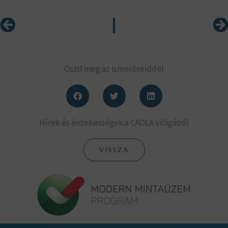
Előző
Kö
Oszd meg az ismerőseiddel
Hírek és érdekességek a CAOLA világából
VISSZA