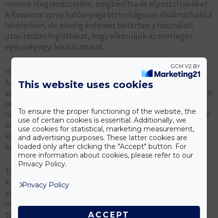
rovarok idegrendszerére, megbénítva és elpusztítva őket.
A Rovatoxx spray hatóanyaga biztonságosan alkalmazható a
lakótérben, de mindig érdemes betartani a használati
utasításban foglaltakat, hogy elkerüljük az esetleges
egészségügyi kockázatokat.
Használat módja
A spray-k használatának módja is lényeges. A Rovatoxx
This website uses cookies
aeroszol könnyen alkalmazható, egyszerűen a légtérbe kell
permetezni, ahol a rovarok jelen vannak. Praktikus
To ensure the proper functioning of the website, the
megoldás, így azonnal érezhető a hatása, a rovarok gyorsan
use of certain cookies is essential. Additionally, we
eltűnnek. Ezen túlmenően a termék aeroszol formája
use cookies for statistical, marketing measurement,
könnyen hordozható, ami lehetővé teszi, hogy mindig
and advertising purposes. These latter cookies are
kéznél legyen, ha szükség van rá.
loaded only after clicking the "Accept" button. For
more information about cookies, please refer to our
Privacy Policy.
További tippek
A rovarirtó spray hatékony használatához ajánlott először
Privacy Policy
az ajtók és ablakok lezárása, hogy a permet hatása
maximálisan érvényesülhessen. Emellett fontos figyelni a
tárolásra: a spray-t hűvös helyen, gyermekektől elzárva
ACCEPT