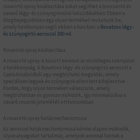
rovarirtó spray kiválasztása sokat segíthet a bosszantó és
zavaró légy- és szúnyoginvázió leküzdésében. Ebben a
blogbejegyzésben egy olyan terméket mutatunk be,
amely hatékonyan segít ebben a harcban: a
Rovatoxx légy-
és szúnyogirtó aeroszol 200 ml
.
Rovarirtó spray kiválasztása
A rovarirtó spray-k között keresve az elsődleges szempont
a hatékonyság. A Rovatoxx légy- és szúnyogirtó aeroszol a
Caola kínálatából egy megbízható megoldás, amely
speciálisan legyek és szúnyogok ellen lett kifejlesztve.
Fontos, hogy olyan terméket válasszunk, amely
megbízhatóan és gyorsan működik, így minimalizálva a
zavaró rovarok jelenlétét otthonunkban.
A rovarirtó spray hatásmechanizmusa
Az aeroszol hatásmechanizmusa kémiai alapon működik,
olyan anyagokat tartalmaz, amelyek azonnal hatnak a