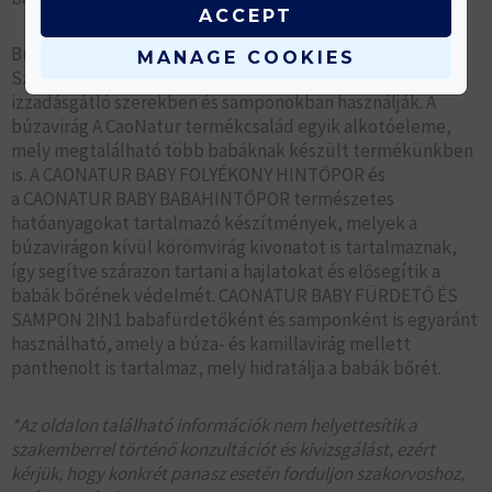
ACCEPT
Búzavirág és a Caola
MANAGE COOKIES
Szemkezelésben, krémekben, testápolókban,
izzadásgátló szerekben és samponokban használják. A
búzavirág A CaoNatur termékcsalád egyik alkotóeleme,
mely megtalálható több babáknak készült termékünkben
is. A CAONATUR BABY FOLYÉKONY HINTŐPOR és
a CAONATUR BABY BABAHINTŐPOR természetes
hatóanyagokat tartalmazó készítmények, melyek a
búzavirágon kívül körömvirág kivonatot is tartalmaznak,
így segítve szárazon tartani a hajlatokat és elősegítik a
babák bőrének védelmét. CAONATUR BABY FÜRDETŐ ÉS
SAMPON 2IN1 babafürdetőként és samponként is egyaránt
használható, amely a búza- és kamillavirág mellett
panthenolt is tartalmaz, mely hidratálja a babák bőrét.
*Az oldalon található információk nem helyettesítik a
szakemberrel történő konzultációt és kivizsgálást, ezért
kérjük, hogy konkrét panasz esetén forduljon szakorvoshoz,