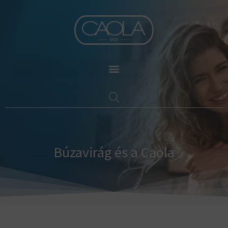
Skip
to
content
Búzavirág és a Caola