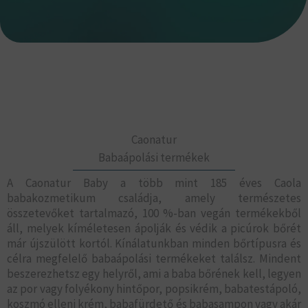
Caonatur
Babaápolási termékek
A Caonatur Baby a több mint 185 éves Caola
babakozmetikum családja, amely természetes
összetevőket tartalmazó, 100 %-ban vegán termékekből
áll, melyek kíméletesen ápolják és védik a picúrok bőrét
már újszülött kortól. Kínálatunkban minden bőrtípusra és
célra megfelelő babaápolási termékeket találsz. Mindent
beszerezhetsz egy helyről, ami a baba bőrének kell, legyen
az por vagy folyékony hintőpor, popsikrém, babatestápoló,
koszmó elleni krém, babafürdető és babasampon vagy akár