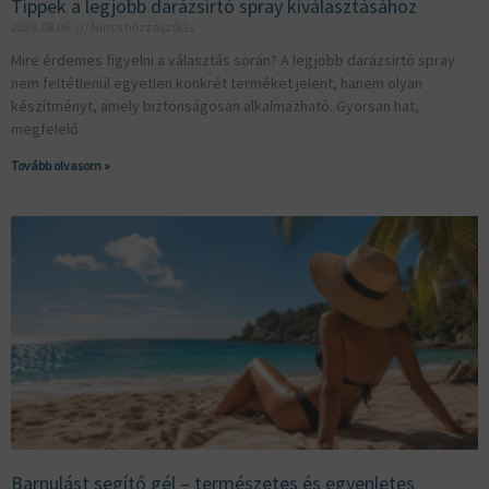
Tippek a legjobb darázsirtó spray kiválasztásához
2026.08.06.
Nincs hozzászólás
Mire érdemes figyelni a választás során? A legjobb darázsirtó spray
nem feltétlenül egyetlen konkrét terméket jelent, hanem olyan
készítményt, amely biztonságosan alkalmazható. Gyorsan hat,
megfelelő
Tovább olvasom »
Barnulást segítő gél – természetes és egyenletes