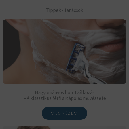
Tippek - tanácsok
Hagyományos borotválkozás
– A klasszikus férfi arcápolás művészete
MEGNÉZEM