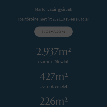
Martonvásári gyárunk
Ipartörténelmet írt 2023.10.19-én a Caola!
ELOLVASOM
2.937
m²
csarnok földszint
427
m²
csarnok emelet
226
m²