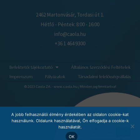
2462 Martonvásár, Tordasi út 1.
Hétfő - Péntek: 8:00 - 16:00
info@caola.hu
+36 1 464 9300
Befektetői tájékoztató
Általános Szerződési Feltételek
Impresszum
Pályázatok
Társadalmi felelősségvállalás
© 2023 Caola Zrt. - www.caola.hu / Minden jog fenntartva!
A jobb felhasználói élmény érdekében az oldalon cookie-kat
használunk. Oldalunk használatával, Ön elfogadja a cookie-k
használatát.
OK