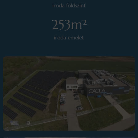
iroda földszint
253
m²
iroda emelet