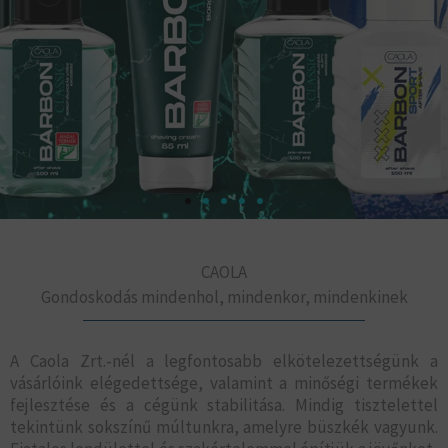
Barbon – Tradíció, kényelem, férfiasság.
CAOLA
Majdnem egy évszázad óta megbízható társ a férfi
borotválkozásban.
Gondoskodás mindenhol, mindenkor, mindenkinek
megnézem
A Caola Zrt.-nél a legfontosabb elkötelezettségünk a
vásárlóink elégedettsége, valamint a minőségi termékek
fejlesztése és a cégünk stabilitása. Mindig tisztelettel
tekintünk sokszínű múltunkra, amelyre büszkék vagyunk.