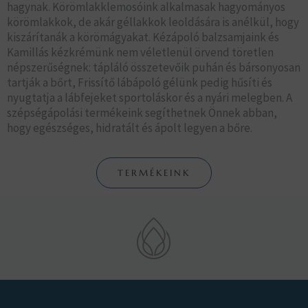
hagynak. Körömlakklemosóink alkalmasak hagyományos
körömlakkok, de akár géllakkok leoldására is anélkül, hogy
kiszárítanák a körömágyakat. Kézápoló balzsamjaink és
Kamillás kézkrémünk nem véletlenül örvend töretlen
népszerűségnek: tápláló összetevőik puhán és bársonyosan
tartják a bőrt, Frissítő lábápoló gélünk pedig hűsíti és
nyugtatja a lábfejeket sportoláskor és a nyári melegben. A
szépségápolási termékeink segíthetnek Önnek abban,
hogy egészséges, hidratált és ápolt legyen a bőre.
TERMÉKEINK