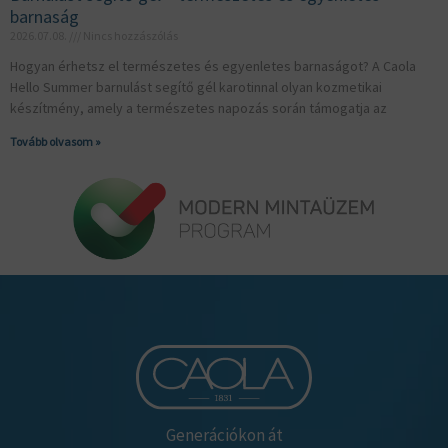
barnaság
2026.07.08.
Nincs hozzászólás
Hogyan érhetsz el természetes és egyenletes barnaságot? A Caola
Hello Summer barnulást segítő gél karotinnal olyan kozmetikai
készítmény, amely a természetes napozás során támogatja az
Tovább olvasom »
Generációkon át