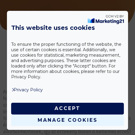
This website uses cookies
To ensure the proper functioning of the website, the
use of certain cookies is essential. Additionally, we
use cookies for statistical, marketing measurement,
and advertising purposes. These latter cookies are
loaded only after clicking the "Accept" button. For
more information about cookies, please refer to our
Caola
Privacy Policy.
Testápolási termékek
Privacy Policy
Arc- és testápoló termékeink klasszikusak, mindennapos
használatra lettek kifejlesztetve, így minden korosztály
számára megfelelőek. Gondosan összeválogatott
ACCEPT
összetevőink gyengéden segítik a mindennapos
tisztálkodást. Arclemosáshoz a megbízható Micellás vizünk
MANAGE COOKIES
és a Frissítő arctonikunk ajánlott, melyek
alkoholmentesek, így az érzékeny bőrön is kellemes érzést