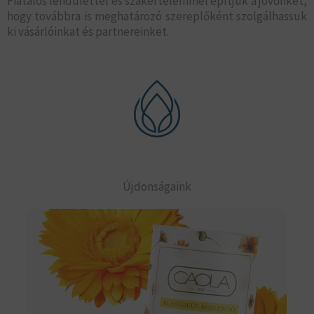
Fiatalos lendülettel és szakértelemmel építjük a jövőnket,
hogy továbbra is meghatározó szereplőként szolgálhassuk
ki vásárlóinkat és partnereinket.
Újdonságaink