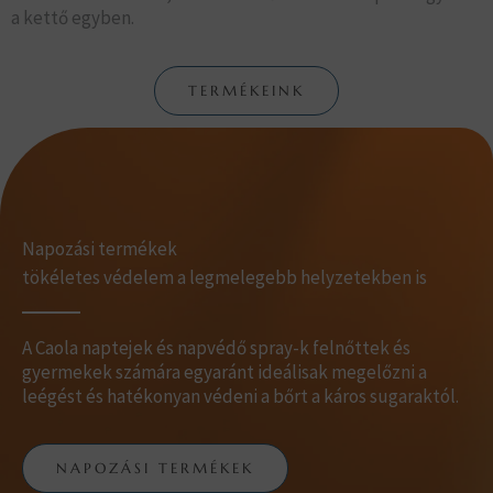
a kettő egyben.
TERMÉKEINK
Napozási termékek
tökéletes védelem a legmelegebb helyzetekben is
A Caola naptejek és napvédő spray-k felnőttek és
gyermekek számára egyaránt ideálisak megelőzni a
leégést és hatékonyan védeni a bőrt a káros sugaraktól.
NAPOZÁSI TERMÉKEK