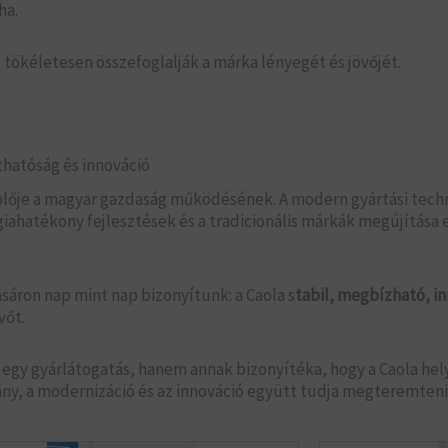
ha.
 tökéletesen összefoglalják a márka lényegét és jövőjét.
hatóság és innováció
plője a magyar gazdaság működésének. A modern gyártási techn
giahatékony fejlesztések és a tradicionális márkák megújítása
sáron nap mint nap bizonyítunk: a Caola s
tabil, megbízható, in
vőt.
egy gyárlátogatás, hanem annak bizonyítéka, hogy a Caola hel
, a modernizáció és az innováció együtt tudja megteremteni a