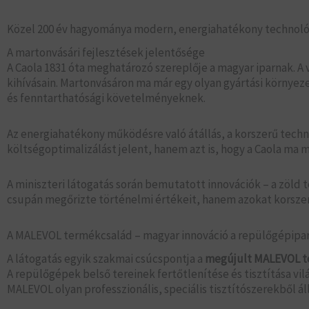
Közel 200 év hagyománya modern, energiahatékony technoló
A martonvásári fejlesztések jelentősége
A Caola 1831 óta meghatározó szereplője a magyar iparnak. A v
kihívásain. Martonvásáron ma már egy olyan gyártási környe
és fenntarthatósági követelményeknek.
Az energiahatékony működésre való átállás, a korszerű tec
költségoptimalizálást jelent, hanem azt is, hogy a Caola ma 
A miniszteri látogatás során bemutatott innovációk – a zöld
csupán megőrizte történelmi értékeit, hanem azokat korsze
A MALEVOL termékcsalád – magyar innováció a repülőgépipar
A látogatás egyik szakmai csúcspontja a
megújult MALEVOL t
A repülőgépek belső tereinek fertőtlenítése és tisztítása vi
MALEVOL olyan professzionális, speciális tisztítószerekből