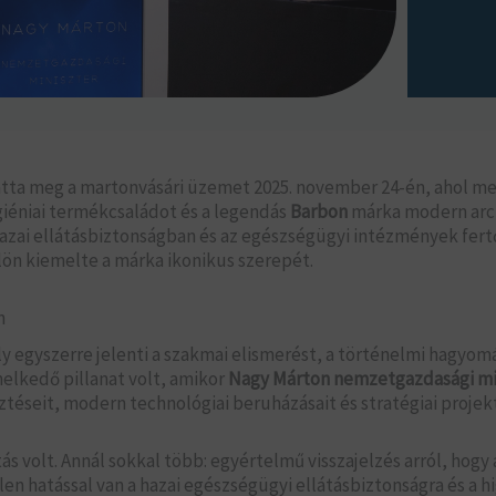
ta meg a martonvásári üzemet 2025. november 24-én, ahol meg
iéniai termékcsaládot és a legendás
Barbon
márka modern arc
 hazai ellátásbiztonságban és az egészségügyi intézmények fert
lön kiemelte a márka ikonikus szerepét.
n
 egyszerre jelenti a szakmai elismerést, a történelmi hagyomá
melkedő pillanat volt, amikor
Nagy Márton nemzetgazdasági mi
ztéseit, modern technológiai beruházásait és stratégiai projekt
ás volt. Annál sokkal több: egyértelmű visszajelzés arról, hogy
hatással van a hazai egészségügyi ellátásbiztonságra és a higi