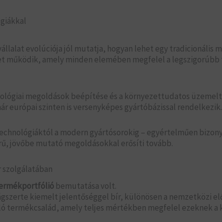
giákkal
állalat evolúciója jól mutatja, hogyan lehet egy tradicionális
zet működik, amely minden elemében megfelel a legszigorúbb 
hnológiai megoldások beépítése és a környezettudatos üzemel
már európai szinten is versenyképes gyártóbázissal rendelkezik.
 technológiáktól a modern gyártósorokig – egyértelműen bizon
rű, jövőbe mutató megoldásokkal erősíti tovább.
 szolgálatában
ermékportfólió
bemutatása volt.
lágszerte kiemelt jelentőséggel bír, különösen a nemzetközi el
 álló termékcsalád, amely teljes mértékben megfelel ezeknek 