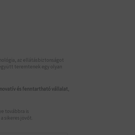
ológia, az ellátásbiztonságot
 együtt teremtenek egy olyan
novatív és fenntartható vállalat
,
ye továbbra is
 sikeres jövőt.