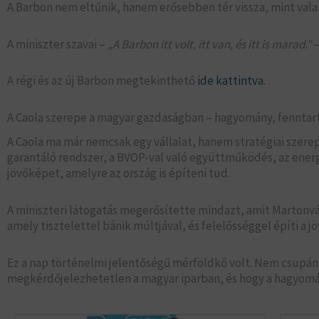
A Barbon nem eltűnik, hanem erősebben tér vissza, mint vala
A miniszter szavai –
„A Barbon itt volt, itt van, és itt is marad.”
–
A régi és az új Barbon megtekinthető
ide kattintva
.
A Caola szerepe a magyar gazdaságban – hagyomány, fenntart
A Caola ma már nemcsak egy vállalat, hanem stratégiai szere
garantáló rendszer, a BVOP-val való együttműködés, az ener
jövőképet, amelyre az ország is építeni tud.
A miniszteri látogatás megerősítette mindazt, amit Martonvá
amely tisztelettel bánik múltjával, és felelősséggel építi a jö
Ez a nap történelmi jelentőségű mérföldkő volt. Nem csupán 
megkérdőjelezhetetlen a magyar iparban, és hogy a hagyomány