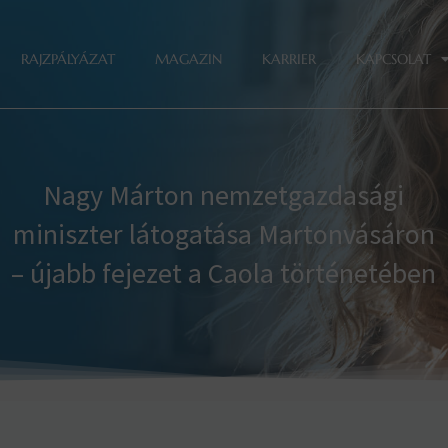
RAJZPÁLYÁZAT
MAGAZIN
KARRIER
KAPCSOLAT
Nagy Márton nemzetgazdasági
miniszter látogatása Martonvásáron
– újabb fejezet a Caola történetében