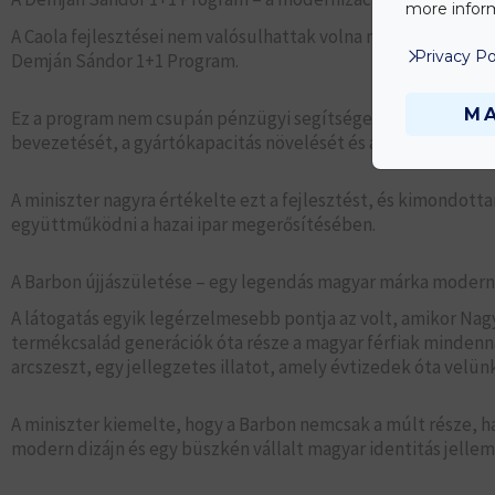
more inform
A Caola fejlesztései nem valósulhattak volna meg olyan ütem
Privacy Po
Demján Sándor 1+1 Program.
M
Ez a program nem csupán pénzügyi segítséget jelentett, ha
bevezetését, a gyártókapacitás növelését és az energiahaték
A miniszter nagyra értékelte ezt a fejlesztést, és kimondott
együttműködni a hazai ipar megerősítésében.
A Barbon újjászületése – egy legendás magyar márka modern
A látogatás egyik legérzelmesebb pontja az volt, amikor N
termékcsalád generációk óta része a magyar férfiak minden
arcszeszt, egy jellegzetes illatot, amely évtizedek óta velünk
A miniszter kiemelte, hogy a Barbon nemcsak a múlt része, han
modern dizájn és egy büszkén vállalt magyar identitás jellem