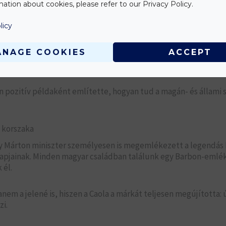
ation about cookies, please refer to our Privacy Policy.
ben és színvonalon, mint ahogyan az elmúlt években történt, 
licy
ANAGE COOKIES
ACCEPT
nem olyan stratégiai támogatást, amely lehetővé tette a legm
ony működésre való teljes átállást.
an pozitív példaként említette, hogyan tud a magán- és állami 
 korszaka
agy Márton miniszter személyesen is megemlékezett a legendás
napjainak. Minden magyar családban találunk egy Barbon-emlék
 él.
em a jelené is, hiszen a Caola a márkát teljesen megújította: 
zi.