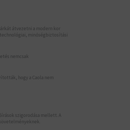
 márkát átvezetni a modern kor
technológiai, minőségbiztosítási
tetés nemcsak
yították, hogy a Caola nem
őírások szigorodása mellett. A
a követelményeknek.