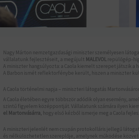
Nagy Márton nemzetgazdasági miniszter személyesen látogat
vállalatunk fejlesztéseit, a megújult
MALEVOL
repülőgép-hig
A miniszter hangsúlyozta: a Caola kiemelt szerepet játszik a
A Barbon ismét reflektorfénybe került, hiszen a miniszter kü
A Caola történelmi napja – miniszteri látogatás Martonvásáro
A Caola életében egyre többször adódik olyan esemény, amely
szintű figyelem középpontját. Vállalatunk számára ilyen kie
el Martonvásárra
, hogy első kézből ismerje meg a Caola fejles
A miniszteri jelenlét nem csupán protokolláris jellegű látogat
és nélkülözhetetlen szereplője, amelynek működése közvetlen 