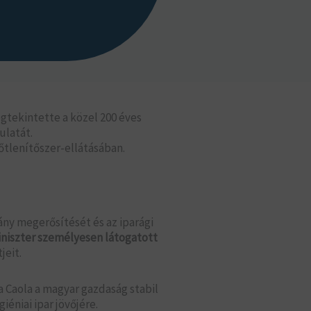
tekintette a közel 200 éves
ulatát.
őtlenítőszer-ellátásában.
ny megerősítését és az iparági
niszter személyesen látogatott
jeit.
 a Caola a magyar gazdaság stabil
éniai ipar jövőjére.