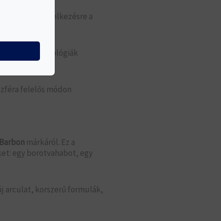
ha nem áll rendelkezésre a
odernebb technológiák
szféra felelős módon
Barbon
márkáról. Ez a
et: egy borotvahabot, egy
új arculat, korszerű formulák,