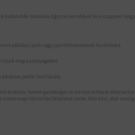
 babaruhák mosására. Egyszerűen oldjuk fel a szappant langy
int például cipők vagy sportfelszerelések tisztítására.
ztítsuk meg a szőnyegeket.
n alkalmas padló tisztítására.
ató eszköze, hanem gazdaságos és környezetbarát alternatíva 
a mindennapi háztartási feladatok során. Akár kézi, akár mosóg