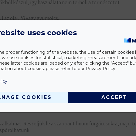
kből készül, így használata nem terheli a természetet.
ul az olaj, fű vagy gyümölcs.
ebsite uses cookies
ny bőrűek számára is.
, így pénzügyileg is előnyös.
he proper functioning of the website, the use of certain cookies i
y, we use cookies for statistical, marketing measurement, and ad
hese latter cookies are loaded only after clicking the "Accept" bu
ation about cookies, please refer to our Privacy Policy.
licy
 igényelnek. Nedvesítsük be az anyagot, majd dörzsöljük be al
ANAGE COOKIES
ACCEPT
osás következne.
lkalmas. Reszeljük le a szappant finom forgáccsokra, majd t
 spórolhatunk.