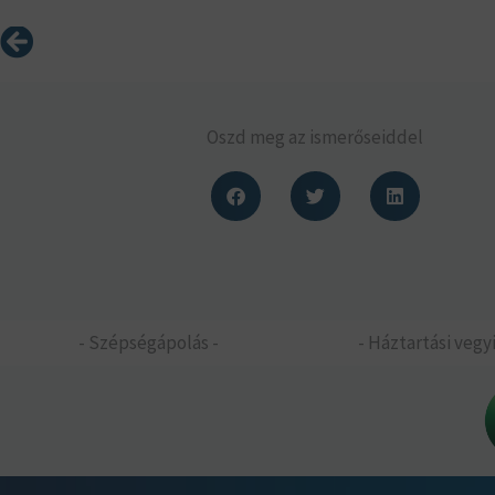
Előző
Oszd meg az ismerőseiddel
- Szépségápolás -
- Háztartási vegyi