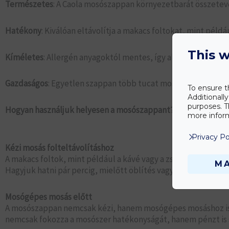
Természetes
: A Caola mosószappan környezetbarát összetevő
Hatékony
: Kiválóan eltávolítja a makacs foltokat, mint példá
This w
Kíméletes
: Allergén anyagoktól mentes, így alkalmas érzéke
Gazdaságos
: Egyetlen szappan több tucat mosáshoz elegendő
To ensure t
Additionall
purposes. T
Hogyan használjuk helyesen a mosószappant?
more inform
Privacy Po
Kézi mosás folteltávolításhoz
A makacs foltok, mint például a kávé vagy a zsír, előmosást
M
Hagyjuk hatni pár percig, mielőtt öblítés vagy mosógépes m
Mosógépes mosás előtt
A mosószappan nemcsak kézi, hanem mosógépes mosáshoz is a
nemcsak fokozza a mosószer hatékonyságát, hanem pénzt is