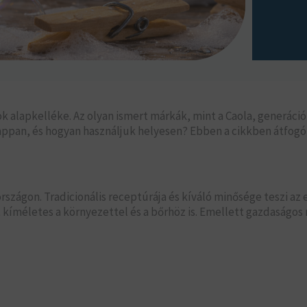
 alapkelléke. Az olyan ismert márkák, mint a Caola, generáció
ppan, és hogyan használjuk helyesen? Ebben a cikkben átfogó
zágon. Tradicionális receptúrája és kíváló minősége teszi az e
rt kíméletes a környezettel és a bőrhöz is. Emellett gazdaságo