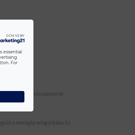
s essential.
vertising
tton. For
aposan a Caola mosószappannal.
együk a mosógép adagolójába. Ez