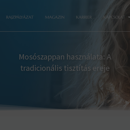
RAJZPÁLYÁZAT
MAGAZIN
KARRIER
KAPCSOLAT
Mosószappan használata: A
tradicionális tisztítás ereje