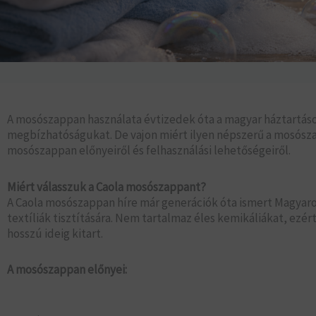
A mosószappan használata évtizedek óta a magyar háztartások
megbízhatóságukat. De vajon miért ilyen népszerű a mosósza
mosószappan előnyeiről és felhasználási lehetőségeiről.
Miért válasszuk a Caola mosószappant?
A Caola mosószappan híre már generációk óta ismert Magyarors
textíliák tisztítására. Nem tartalmaz éles kemikáliákat, ezé
hosszú ideig kitart.
A mosószappan előnyei: