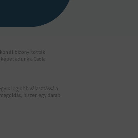
kon át bizonyították
 képet adunk a Caola
gyik legjobb választássá a
s megoldás, hiszen egy darab