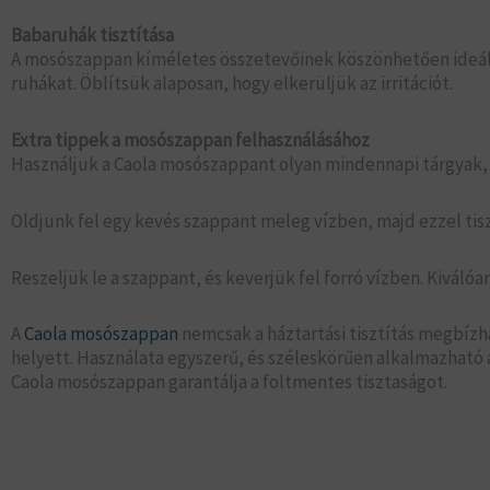
Babaruhák tisztítása
A mosószappan kíméletes összetevőinek köszönhetően ideális
ruhákat. Öblítsük alaposan, hogy elkerüljük az irritációt.
Extra tippek a mosószappan felhasználásához
Használjuk a Caola mosószappant olyan mindennapi tárgyak, m
Oldjunk fel egy kevés szappant meleg vízben, majd ezzel tis
Reszeljük le a szappant, és keverjük fel forró vízben. Kiválóa
A
Caola mosószappan
nemcsak a háztartási tisztítás megbízh
helyett. Használata egyszerű, és széleskörűen alkalmazható 
Caola mosószappan garantálja a foltmentes tisztaságot.