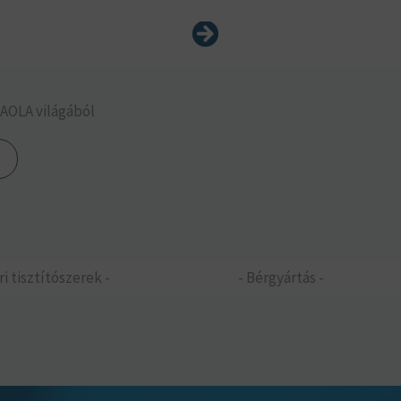
Következő
CAOLA világából
ri tisztítószerek -
- Bérgyártás -