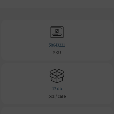
58643221
SKU
12 db
pcs / case