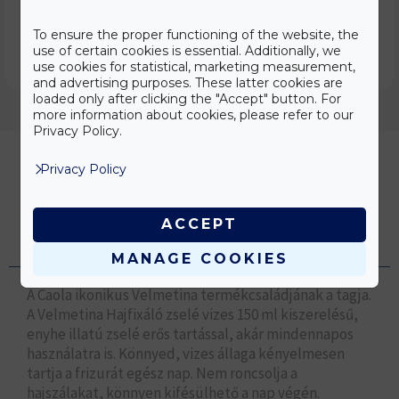
Product catalog
To ensure the proper functioning of the website, the
use of certain cookies is essential. Additionally, we
DOWNLOAD
use cookies for statistical, marketing measurement,
and advertising purposes. These latter cookies are
loaded only after clicking the "Accept" button. For
more information about cookies, please refer to our
Privacy Policy.
Privacy Policy
Description
ACCEPT
Additional information
MANAGE COOKIES
A Caola ikonikus Velmetina termékcsaládjának a tagja.
A Velmetina Hajfixáló zselé vizes 150 ml kiszerelésű,
enyhe illatú zselé erős tartással, akár mindennapos
használatra is. Könnyed, vizes állaga kényelmesen
tartja a frizurát egész nap. Nem roncsolja a
hajszálakat, könnyen kifésülhető a nap végén.