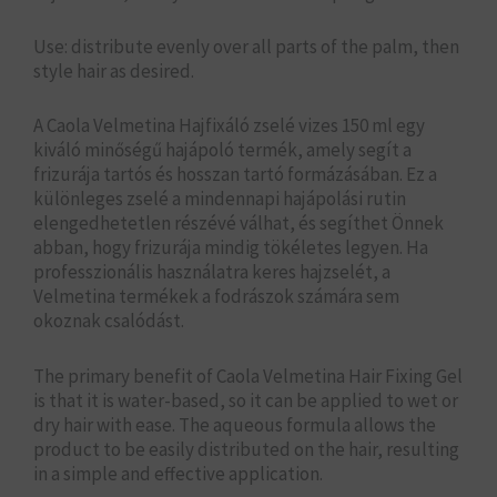
Use: distribute evenly over all parts of the palm, then
style hair as desired.
A Caola Velmetina Hajfixáló zselé vizes 150 ml egy
kiváló minőségű hajápoló termék, amely segít a
frizurája tartós és hosszan tartó formázásában. Ez a
különleges zselé a mindennapi hajápolási rutin
elengedhetetlen részévé válhat, és segíthet Önnek
abban, hogy frizurája mindig tökéletes legyen. Ha
professzionális használatra keres hajzselét, a
Velmetina termékek a fodrászok számára sem
okoznak csalódást.
The primary benefit of Caola Velmetina Hair Fixing Gel
is that it is water-based, so it can be applied to wet or
dry hair with ease. The aqueous formula allows the
product to be easily distributed on the hair, resulting
in a simple and effective application.