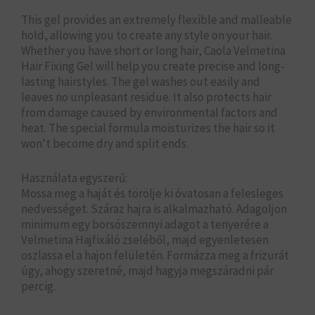
This gel provides an extremely flexible and malleable
hold, allowing you to create any style on your hair.
Whether you have short or long hair, Caola Velmetina
Hair Fixing Gel will help you create precise and long-
lasting hairstyles. The gel washes out easily and
leaves no unpleasant residue. It also protects hair
from damage caused by environmental factors and
heat. The special formula moisturizes the hair so it
won't become dry and split ends.
Használata egyszerű:
Mossa meg a haját és törölje ki óvatosan a felesleges
nedvességet. Száraz hajra is alkalmazható. Adagoljon
minimum egy borsószemnyi adagot a tenyerére a
Velmetina Hajfixáló zseléből, majd egyenletesen
oszlassa el a hajon felületén. Formázza meg a frizurát
úgy, ahogy szeretné, majd hagyja megszáradni pár
percig.