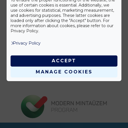
To ensure the proper functioning of the website, the
HÁZTARTÁSI VEGYIÁRU
use of certain cookies is essential. Additionally, we
use cookies for statistical, marketing measurement,
and advertising purposes. These latter cookies are
loaded only after clicking the "Accept" button. For
Add meg itt a címsor szövegét
more information about cookies, please refer to our
Privacy Policy.
Privacy Policy
Add meg itt a címsor szövegét
ACCEPT
MANAGE COOKIES