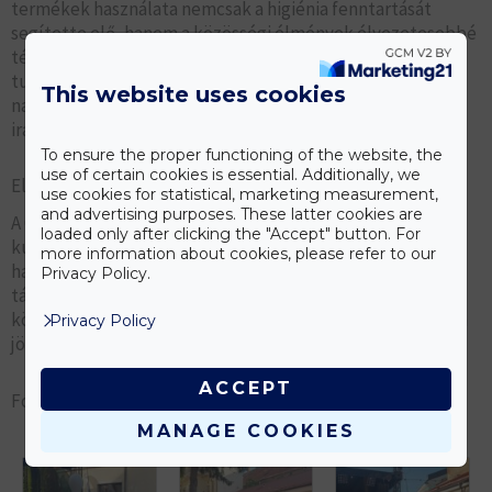
termékek használata nemcsak a higiénia fenntartását
segítette elő, hanem a közösségi élmények élvezetesebbé
tételét is. A Caola termékei közül a kézfertőtlenítők és
tusfürdők is népszerűek voltak a látogatók körében, akik
This website uses cookies
nagyra értékelték a márka elkötelezettségét a minőség
iránt.
To ensure the proper functioning of the website, the
use of certain cookies is essential. Additionally, we
Elkötelezettség a magyar kultúra és közösségek iránt
use cookies for statistical, marketing measurement,
and advertising purposes. These latter cookies are
A Caola továbbra is elkötelezetten támogatja a magyar
loaded only after clicking the "Accept" button. For
kultúrát és közösségeket, nemcsak Magyarországon,
more information about cookies, please refer to our
hanem határainkon túl is. Az idei Kolozsvári Magyar Napok
Privacy Policy.
támogatójaként a Caola ismét bizonyította, hogy a
közösségek összefogása és támogatása kulcsfontosságú a
Privacy Policy
jövő építésében.
ACCEPT
Fotók: Magyarország Főkonzulátusa, Kolozsvár
MANAGE COOKIES