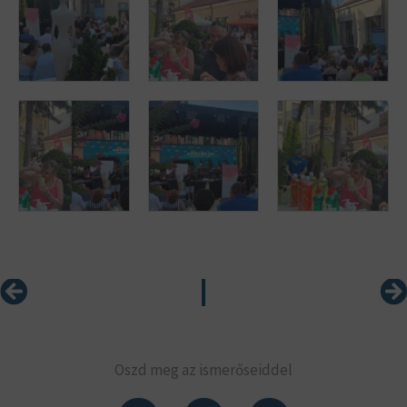
Előző
Kö
Oszd meg az ismerőseiddel