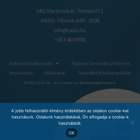
2462 Martonvásár, Tordasi út 1.
Hétfő - Péntek: 8:00 - 16:00
info@caola.hu
+36 1 464 9300
Befektetői tájékoztató
Általános Szerződési Feltételek
Impresszum
Pályázatok
Társadalmi felelősségvállalás
© 2023 Caola Zrt. - www.caola.hu / Minden jog fenntartva!
A jobb felhasználói élmény érdekében az oldalon cookie-kat
használunk. Oldalunk használatával, Ön elfogadja a cookie-k
használatát.
OK