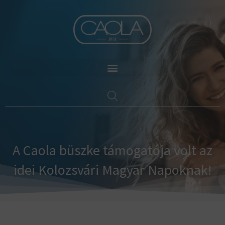
Skip
to
content
A Caola büszke támogatója volt az
idei Kolozsvári Magyar Napoknak!