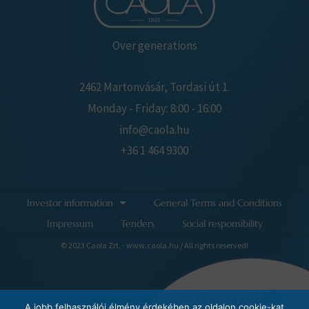
Over generations
2462 Martonvásár, Tordasi út 1.
Monday - Friday: 8:00 - 16:00
info@caola.hu
+36 1 464 9300
Investor information
General Terms and Conditions
Impressum
Tenders
Social responsibility
© 2023 Caola Zrt. - www.caola.hu / All rights reserved!
A jobb felhasználói élmény érdekében az oldalon cookie-kat