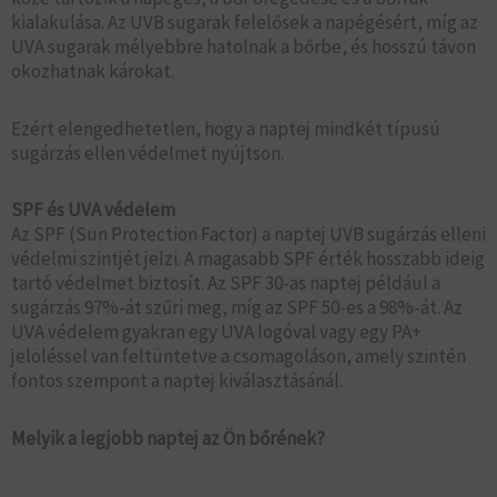
kialakulása. Az UVB sugarak felelősek a napégésért, míg az
UVA sugarak mélyebbre hatolnak a bőrbe, és hosszú távon
okozhatnak károkat.
Ezért elengedhetetlen, hogy a naptej mindkét típusú
sugárzás ellen védelmet nyújtson.
SPF és UVA védelem
Az SPF (Sun Protection Factor) a naptej UVB sugárzás elleni
védelmi szintjét jelzi. A magasabb SPF érték hosszabb ideig
tartó védelmet biztosít. Az SPF 30-as naptej például a
sugárzás 97%-át szűri meg, míg az SPF 50-es a 98%-át. Az
UVA védelem gyakran egy UVA logóval vagy egy PA+
jelöléssel van feltüntetve a csomagoláson, amely szintén
fontos szempont a naptej kiválasztásánál.
Melyik a legjobb naptej az Ön bőrének?