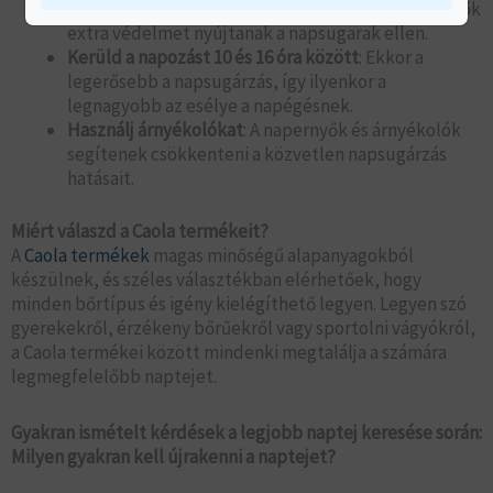
Viselj kalapot és napszemüveget
: Ezek a kiegészítők
extra védelmet nyújtanak a napsugarak ellen.
Kerüld a napozást 10 és 16 óra között
: Ekkor a
legerősebb a napsugárzás, így ilyenkor a
legnagyobb az esélye a napégésnek.
Használj árnyékolókat
: A napernyők és árnyékolók
segítenek csökkenteni a közvetlen napsugárzás
hatásait.
Miért válaszd a Caola termékeit?
A
Caola termékek
magas minőségű alapanyagokból
készülnek, és széles választékban elérhetőek, hogy
minden bőrtípus és igény kielégíthető legyen. Legyen szó
gyerekekről, érzékeny bőrűekről vagy sportolni vágyókról,
a Caola termékei között mindenki megtalálja a számára
legmegfelelőbb naptejet.
Gyakran ismételt kérdések a legjobb naptej keresése során:
Milyen gyakran kell újrakenni a naptejet?