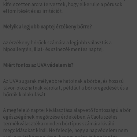
kifejezetten arcra terveztek, hogy elkerülje a pórusok
eltömítését és az irritációt.
Melyik a legjobb naptej érzékeny bőrre?
Az érzékeny bőrűek számára a legjobb választás a
hipoallergén, illat- és színezékmentes naptej.
Miért fontos az UVA védelem is?
Az UVA sugarak mélyebbre hatolnak a bőrbe, és hosszú
távon okozhatnak károkat, például a bőr öregedését és a
bőrrák kialakulását.
A megfelelő naptej kiválasztása alapvető fontosságú a bőr
egészségének megőrzése érdekében. A Caola széles
termékválasztéka minden bőrtípus számára kiváló
megoldásokat kínál. Ne feledje, hogy a napvédelem nem