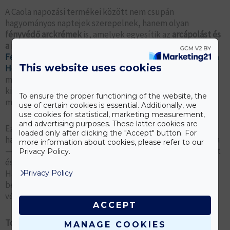
A Caola napozási termékei
között nem csupán
hagyományos naptejek szerepelnek, hanem olyan
fényvédő arckrémek
is, amelyek egyesítik az
arcápolást és
a napvédelmet
. Ilyenek például a
Caola Hello Summer
Fényvédő arckrém Pigmentfoltok Ellen SPF 50+
és a
Caola
This website uses cookies
Hello Summer Tonizáló Fényvédő Arckrém SPF 50+
,
melyek célzottan segítenek a bőr tónusának
kiegyenlítésében, a pigmentfoltok megelőzésében,
To ensure the proper functioning of the website, the
miközben hatékony UVA/UVB védelmet nyújtanak.
use of certain cookies is essential. Additionally, we
use cookies for statistical, marketing measurement,
and advertising purposes. These latter cookies are
Ezek a krémek ideális választást jelentenek mindennapi
loaded only after clicking the "Accept" button. For
használatra, mivel nem igényelnek külön naptejet az arcra
more information about cookies, please refer to our
— így gyakorlatilag kombinálják a hagyományos arckrémet
Privacy Policy.
és fényvédelmet egyetlen 2-az-1-ben formulában.
Használatukkal időt takaríthatsz meg, és biztos lehetsz
Privacy Policy
benne, hogy arcod egyszerre kap hidratálást, táplálást és
védelmet a káros napsugarak ellen.
ACCEPT
További tippek a napvédelemhez
MANAGE COOKIES