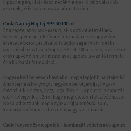
hipoallergén, illat- és színezékmentes. Kiváló választás
azoknak, akik hajlamosak a bőrirritációra.
Caola Naptej Naptej SPF 50 100 ml
Ez a naptej azoknak készült, akik aktív életet élnek.
Könnyű, gyorsan felszívódó formulája nem hagy zsíros
érzetet a bőrön, és vízálló tulajdonságai miatt ideális
sportoláshoz. A Caola Naptej SPF 50 100ml előnyei az extra
erős napvédelem, a hidratálás és ápolás, a vízálló formula
és a bőrbarát formuláció.
Hogyan kell helyesen használni még a legjobb naptejet is?
A naptej hatékonyságát nagyban befolyásolja, hogyan
használjuk. Fontos, hogy legalább 15-30 perccel a napozás
előtt felvigyük a bőrre, hogy megfelelően felszívódhasson.
Ne feledkezzünk meg a gyakori újrakenésről sem,
különösen vízben tartózkodás vagy izzadás után.
Caola fényvédős arcápolók – kombinált védelem és ápolás