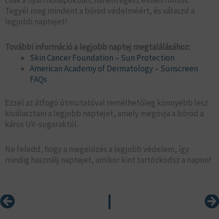
csak a nyári hónapokban, hanem egész évben fontos.
Tegyél meg mindent a bőröd védelméért, és válaszd a
legjobb naptejet!
További információ a legjobb naptej megtalálásához:
Skin Cancer Foundation – Sun Protection
American Academy of Dermatology – Sunscreen
FAQs
Ezzel az átfogó útmutatóval remélhetőleg könnyebb lesz
kiválasztani a legjobb naptejet, amely megóvja a bőröd a
káros UV-sugaraktól.
Ne feledd, hogy a megelőzés a legjobb védelem, így
mindig használj naptejet, amikor kint tartózkodsz a napon!
Prev
Ne