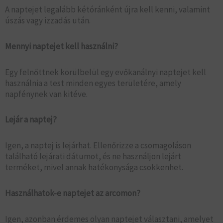
A naptejet legalább kétóránként újra kell kenni, valamint
úszás vagy izzadás után.
Mennyi naptejet kell használni?
Egy felnőttnek körülbelül egy evőkanálnyi naptejet kell
használnia a test minden egyes területére, amely
napfénynek van kitéve.
Lejár a naptej?
Igen, a naptej is lejárhat. Ellenőrizze a csomagoláson
található lejárati dátumot, és ne használjon lejárt
terméket, mivel annak hatékonysága csökkenhet.
Használhatok-e naptejet az arcomon?
Igen, azonban érdemes olyan naptejet választani, amelyet