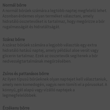
Normál bőrre
A normál bőrűek számára a legtöbb naptej megfelelő lehet.
Azonban érdemes olyan terméket választani, amely
hidratáló összetevőket is tartalmaz, hogy megőrizze a bőr
rugalmasságát és hidratáltságát.
Száraz bőrre
A száraz bőrűek számára a legjobb választás egy extra
hidratáló hatású naptej, amely például aloe verát vagy
glicerin tartalmaz. Ezek az összetevők segítenek a bőr
nedvességtartalmának megőrzésében.
Zsíros és pattanásos bőrre
Az ilyen típusú bőrűeknek olyan naptejet kell választaniuk,
amely nem komedogén, vagyis nem tömíti el a pórusokat. A
könnyű, gél alapú vagy vízálló naptejek a
legmegfelelőbbek.
Érzékeny bőrre