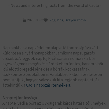
- News and interesting facts from the world of Caola -
2025-06-12
Blog
,
Tips
,
Did you know?
Napjainkban a napvédelem alapvető fontosságúvá vált,
különösen a nyári hónapokban, amikor a napsugárzás
erősebb. A legjobb naptej kiválasztása nemcsak a bőr
egészségének megőrzése érdekében fontos, hanem a bőr
idő előtti öregedésének és a bőrrák kockázatának
csökkentése érdekében is. Az alábbi cikkben részletesen
bemutatjuk, hogyan válasszuk ki a legjobb naptejet, és
áttekintjük a
Caola napozási termékeit
.
A naptej fontossága
A naptej védi a bőrt az UV-sugarak káros hatásaitól, melyek
közé tartozik a napégés, a bőr öregedése és a bőrrák