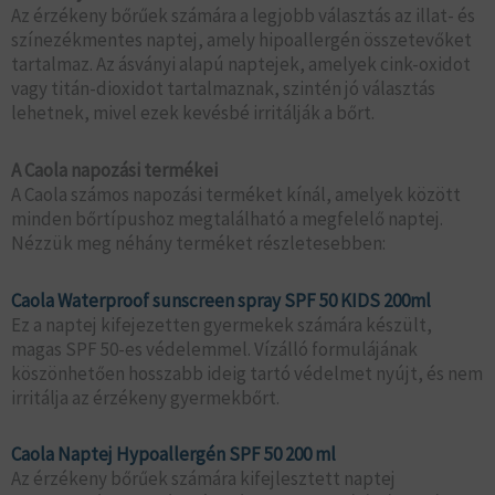
Az érzékeny bőrűek számára a legjobb választás az illat- és
színezékmentes naptej, amely hipoallergén összetevőket
tartalmaz. Az ásványi alapú naptejek, amelyek cink-oxidot
vagy titán-dioxidot tartalmaznak, szintén jó választás
lehetnek, mivel ezek kevésbé irritálják a bőrt.
A Caola napozási termékei
A Caola számos napozási terméket kínál, amelyek között
minden bőrtípushoz megtalálható a megfelelő naptej.
Nézzük meg néhány terméket részletesebben:
Caola Waterproof sunscreen spray SPF 50 KIDS 200ml
Ez a naptej kifejezetten gyermekek számára készült,
magas SPF 50-es védelemmel. Vízálló formulájának
köszönhetően hosszabb ideig tartó védelmet nyújt, és nem
irritálja az érzékeny gyermekbőrt.
Caola Naptej Hypoallergén SPF 50 200 ml
Az érzékeny bőrűek számára kifejlesztett naptej